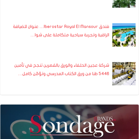
فندق Iberostar Royal El Mansour… عنوان للضيافة
الراقية وتجربة سياحية متكاملة على شوا…
شركة عجين الحلفاء والورق بالقصرين تنجح في تأمين
5446 طنا من ورق الكتاب المدرسي وتؤمّن كامل…