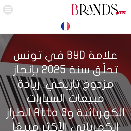
Skip
to
content
علامة BYD في تونس
تحلّق سنة 2025 بإنجاز
مزدوج تاريخي: ريادة
مبيعات السيارات
الكهربائية وAtto 3 الطراز
الكهربائي الأكثر مبيعًا