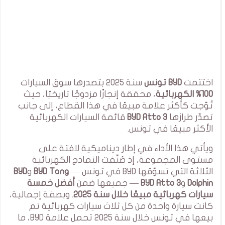
اختتمت
BYD تونس
سنة 2025 بتصدرها سوق السيارات
100% الكهربائية
، محققة إنجازًا مزدوجًا تاريخيًا، حيث
تُوّجت كأكثر علامة مبيعًا في هذا القطاع، إلى جانب
تصدّر طرازها
BYD Atto 3
قائمة السيارات الكهربائية
الأكثر مبيعًا في تونس.
ويأتي هذا الأداء في إطار ديناميكية لافتة على
مستوى المجموعة، إذ صُنّفت النماذج الكهربائية
الثلاثة التي تسوّقها BYD في تونس —
BYD Tang
و
BYD
Dolphin
و
BYD Atto 3
— جميعها ضمن
أفضل خمسة
سيارات كهربائية مبيعًا خلال سنة 2025
. وبصفة إجمالية،
كانت سيارة واحدة من كل ثلاث سيارات كهربائية تم
بيعها في تونس خلال سنة 2025 تحمل علامة BYD، ما