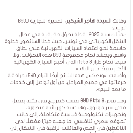
وقالت
السيدة هاجر الشيكير
، المديرة التجارية لـBYD
تونس:
«مثّلت سنة 2025 نقطة تحوّل حقيقية في مجال
التنقل الكهربائي في تونس، حيث خطا السائقون خطوة
حاسمة نحو اعتماد السيارات الكهربائية على نطاق
واسع. ويجسّد نجاح مجموعة BYD هذه التحوّلات، ولا
سيما نجاح طراز Atto 3 الذي أصبح السيارة الكهربائية
الأكثر مبيعًا في البلاد».
وأضافت: «وتعكس هذه النتائج أيضًا التزام BYD بمرافقة
حرفائها في جميع المراحل، من أول تواصل إلى خدمات
ما بعد البيع».
وقد فرض
BYD Atto 3
نفسه كمرجع في فئته بفضل
مدى سير موثوق، وهندسة كهربائية متطورة،
وتجهيزات تكنولوجية قياسية متكاملة، إلى جانب
تموقع سعري تنافسي، ما جعله خيارًا مفضلًا لدى
الناشطين في المدن والعائلات الراغبة في الانتقال إلى