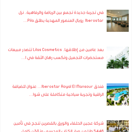
في تجربة جديدة تجمع بين الرياضة والرفاهية.. نزل
Iberostar رويال المنصور المهدية يطلق Pila…
بعد عامين من إطلاقها.. Lilas Cosmetics تتصدر مبيعات
مستحضرات التجميل وتكسب رهان الثقة في ا…
فندق Iberostar Royal El Mansour… عنوان للضيافة
الراقية وتجربة سياحية متكاملة على شوا…
شركة عجين الحلفاء والورق بالقصرين تنجح في تأمين
5446 طنا من ورق الكتاب المدرسي وتؤمّن كامل…