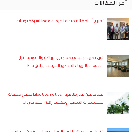
آخر المقالات
تعيين أسامة الصامت متصرفا مفوضًا لشركة توبنات
في تجربة جديدة تجمع بين الرياضة والرفاهية.. نزل
Iberostar رويال المنصور المهدية يطلق Pila…
بعد عامين من إطلاقها.. Lilas Cosmetics تتصدر مبيعات
مستحضرات التجميل وتكسب رهان الثقة في ا…
فندق Iberostar Royal El Mansour… عنوان للضيافة