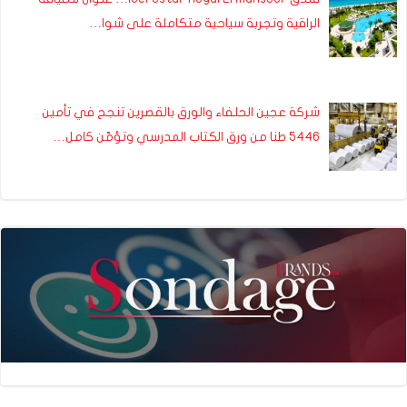
الراقية وتجربة سياحية متكاملة على شوا…
شركة عجين الحلفاء والورق بالقصرين تنجح في تأمين
5446 طنا من ورق الكتاب المدرسي وتؤمّن كامل…