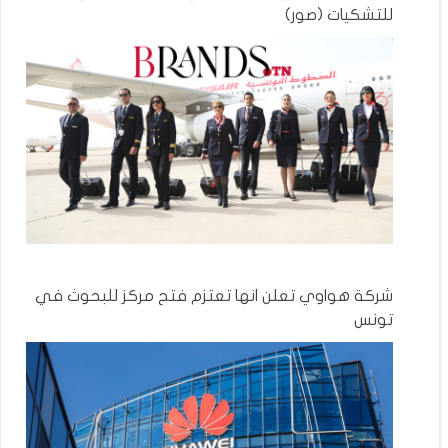
للتشكيات (صور)
شركة هواوي تعلن انها تعتزم فتح مركز للبحوث في
تونس