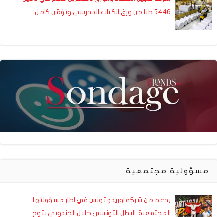
5446 طنا من ورق الكتاب المدرسي وتؤمّن كامل…
مسؤولية مجتمعية
بدعم من شركة اوريدو تونس في اطار مسؤولتها
المجتمعية: البطل التونسي خليل الجندوبي يتوج