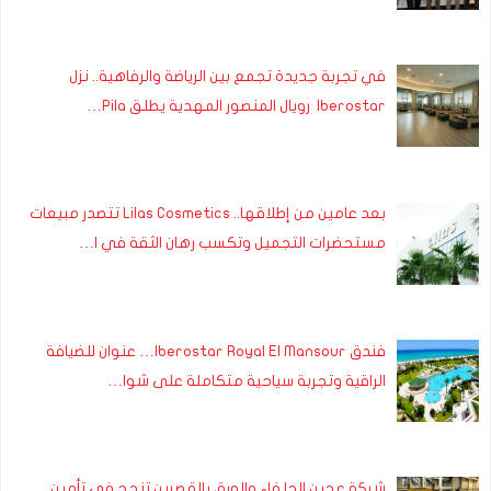
في تجربة جديدة تجمع بين الرياضة والرفاهية.. نزل
Iberostar رويال المنصور المهدية يطلق Pila…
بعد عامين من إطلاقها.. Lilas Cosmetics تتصدر مبيعات
مستحضرات التجميل وتكسب رهان الثقة في ا…
فندق Iberostar Royal El Mansour… عنوان للضيافة
الراقية وتجربة سياحية متكاملة على شوا…
شركة عجين الحلفاء والورق بالقصرين تنجح في تأمين