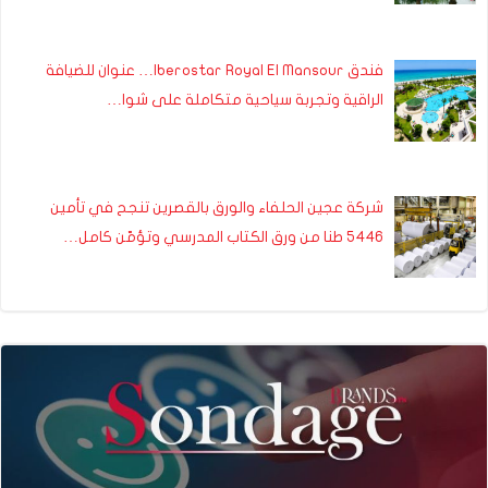
فندق Iberostar Royal El Mansour… عنوان للضيافة
الراقية وتجربة سياحية متكاملة على شوا…
شركة عجين الحلفاء والورق بالقصرين تنجح في تأمين
5446 طنا من ورق الكتاب المدرسي وتؤمّن كامل…