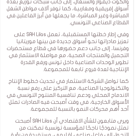
والكوت ديفوار والسنغال، إلى جانب شبكات توزيع بعدة
أسواق إفريقية ومغاربية، كما توفر آلاف مواطن الشغل
المباشرة وغير المباشرة، ما يجعلها من أبرز الفاعلين في
القطاع الصناعي التونسي.
وفي إطار خطتها المستقبلية، تعمل SAH Lilas على
تعزيز صادراتها نحو أسواق جديدة من بينها موريتانيا
وفرنسا، إلى جانب دعم حضورها في قطاع مستحضرات
التجميل والمنتجات الصحية، مع مواصلة الاستثمار في
تطوير الوحدات الصناعية داخل تونس ورفع القدرة
الإنتاجية لعدة فروع تابعة للمجموعة.
كما تواصل الشركة الاستثمار في تحديث خطوط الإنتاج
والتكنولوجيا الصناعية، مع التركيز على رفع نسبة
الاندماج المحلي ودعم تنافسية المنتوج التونسي في
الأسواق الخارجية، في وقت أصبحت فيه الصادرات تمثل
أحد أهم محركات النمو بالنسبة للمجموعة.
ويرى متابعون للشأن الاقتصادي أن SAH Lilas أصبحت
تمثل نموذجًا ناجحًا لمؤسسة تونسية تمكنت من
التحول إلى فاعل صناعي إقليمي، مستفيدة من رؤية