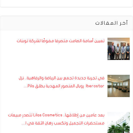
آخر المقالات
تعيين أسامة الصامت متصرفا مفوضًا لشركة توبنات
في تجربة جديدة تجمع بين الرياضة والرفاهية.. نزل
Iberostar رويال المنصور المهدية يطلق Pila…
بعد عامين من إطلاقها.. Lilas Cosmetics تتصدر مبيعات
مستحضرات التجميل وتكسب رهان الثقة في ا…