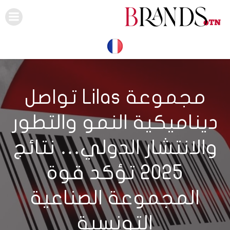
Skip
to
content
مجموعة Lilas تواصل
ديناميكية النمو والتطور
والانتشار الدولي… نتائج
2025 تؤكد قوة
المجموعة الصناعية
التونسية