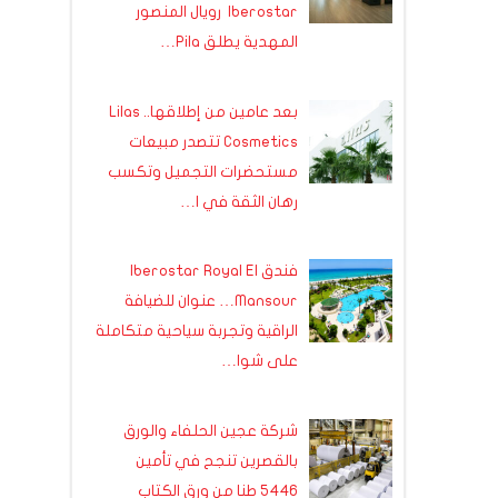
Iberostar رويال المنصور
المهدية يطلق Pila…
بعد عامين من إطلاقها.. Lilas
Cosmetics تتصدر مبيعات
مستحضرات التجميل وتكسب
رهان الثقة في ا…
فندق Iberostar Royal El
Mansour… عنوان للضيافة
الراقية وتجربة سياحية متكاملة
على شوا…
شركة عجين الحلفاء والورق
بالقصرين تنجح في تأمين
5446 طنا من ورق الكتاب