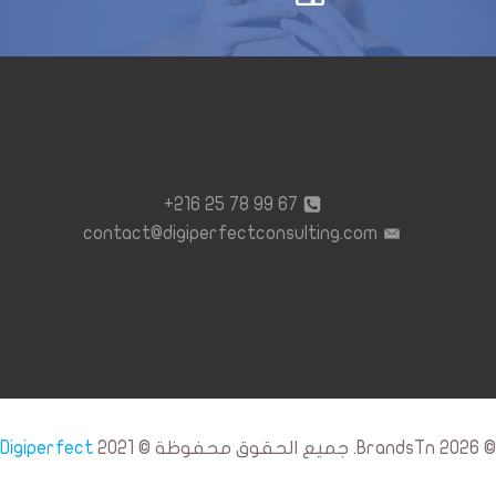
67 99 78 25 216+
contact@digiperfectconsulting.com
© 2026 BrandsTn. جميع الحقوق محفوظة © 2021
Digiperfect