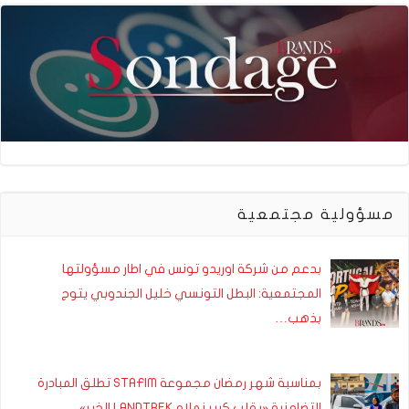
مسؤولية مجتمعية
بدعم من شركة اوريدو تونس في اطار مسؤولتها
المجتمعية: البطل التونسي خليل الجندوبي يتوج
بذهب…
بمناسبة شهر رمضان مجموعة STAFIM تطلق المبادرة
التضامنية «بقلب كبير نملاو LANDTREK الخير»