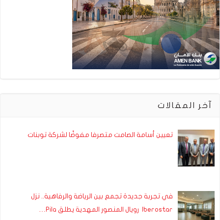
آخر المقالات
تعيين أسامة الصامت متصرفا مفوضًا لشركة توبنات
في تجربة جديدة تجمع بين الرياضة والرفاهية.. نزل
Iberostar رويال المنصور المهدية يطلق Pila…