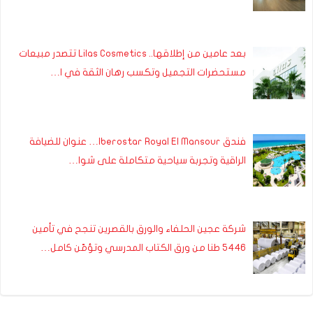
بعد عامين من إطلاقها.. Lilas Cosmetics تتصدر مبيعات
مستحضرات التجميل وتكسب رهان الثقة في ا…
فندق Iberostar Royal El Mansour… عنوان للضيافة
الراقية وتجربة سياحية متكاملة على شوا…
شركة عجين الحلفاء والورق بالقصرين تنجح في تأمين
5446 طنا من ورق الكتاب المدرسي وتؤمّن كامل…