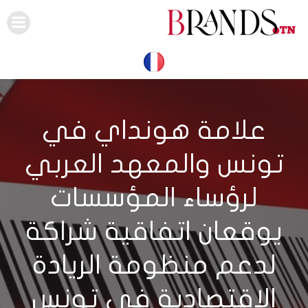
Skip
to
content
علامة هونداي في
تونس والمعهد العربي
لرؤساء المؤسسات
يوقعان اتفاقية شراكة
لدعم منظومة الريادة
الاقتصادية في تونس