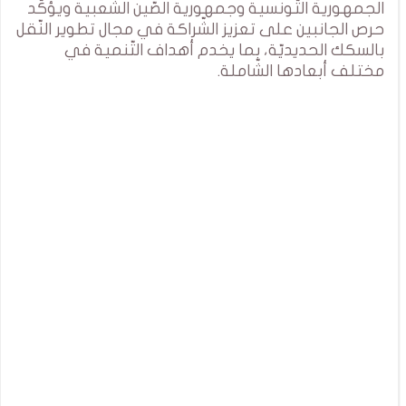
الجمهورية التّونسية وجمهورية الصّين الشّعبية ويؤكّد
حرص الجانبين على تعزيز الشّراكة في مجال تطوير النّقل
بالسكك الحديديّة، بما يخدم أهداف التّنمية في
مختلف أبعادها الشّاملة.