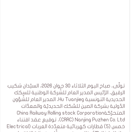
تولّى، صباح اليوم الثلاثاء 30 جوان 2026، السيّدان شكيب
الرقيق، الرّئيس المدير العام للشّركة الوطنية للسكك
الحديدية التونسية وHu Tuanjie، المدير العام للشّؤون
الدّولية بشركة الصين للسّكك الحديديّة والمعدّات
المتحرّكةChina Railway Rolling stock Corporation
(CRRC) Nanjing Puzhen Co. Ltd، توقيع عقد اقتناء
خمس (5) قطارات كهربائية متعدّدة العربات (Electrical