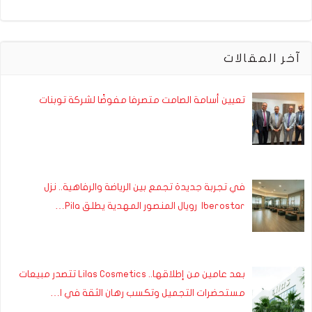
آخر المقالات
تعيين أسامة الصامت متصرفا مفوضًا لشركة توبنات
في تجربة جديدة تجمع بين الرياضة والرفاهية.. نزل
Iberostar رويال المنصور المهدية يطلق Pila…
بعد عامين من إطلاقها.. Lilas Cosmetics تتصدر مبيعات
مستحضرات التجميل وتكسب رهان الثقة في ا…