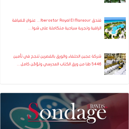
فندق Iberostar Royal El Mansour… عنوان للضيافة
الراقية وتجربة سياحية متكاملة على شوا…
شركة عجين الحلفاء والورق بالقصرين تنجح في تأمين
5446 طنا من ورق الكتاب المدرسي وتؤمّن كامل…