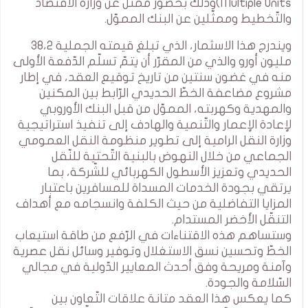
Multiple Units)وذلك بحضور ممثّل عن وزارة الاقتصاد
والتّخطيط وممثّلين عن البنك المموّل.
ويندرج هذا الاسثمار، الذي تبلغ قيمته الجملية 38،2
مليون أورو والذي من المقرّر أن يتمّ تسلّم الدّفعة الأولى
منه في غضون سنتين من تاريخ توقيع العقد، في إطار
مشروع مضاعفة الخطّ الحديدي الرّابط بين المكنين
والمهدية وكهربته، المموّل من قبل البنك الأوروبي
لإعادة الإعمار والتّنمية والهادف إلى تنفيذ استراتيجية
وزارة النقل الرامية إلى تطوير منظومة النقل العمومي
الجماعي من خلال النهوض بالبنية التّحتية للنّقل
الحديدي وتعزيز الأسطول الكهربائي للشّركة، بما
يرتقي بجودة الخدمات المسداة للمسافرين باعتبار
المزايا التفاضلية من حيث الكلفة وانسجامه مع أهداف
التنقّل الأخضر المستدام.
وستساهم هذه الاقتناءات في الرّفع من طاقة استيعاب
الخطّ وتحسين نسق الاستغلال وتوفير وسائل نقل عصرية
وآمنة ومريحة وفق أحدث المعايير الدّولية في مجالي
السّلامة والجودة.
كما يعكس هذا العقد متانة علاقات التّعاون بين