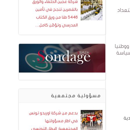
شركة عجين الحلفاء والورق
بالقصرين تنجح في تأمين
تعداد
5446 طنا من ورق الكتاب
المدرسي وتؤمّن كامل…
ووطنيا
سياسة
مسؤولية مجتمعية
بدعم من شركة اوريدو تونس
ية
في اطار مسؤولتها
المجتمعية: البطل التونسي