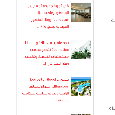
في تجربة جديدة تجمع بين
الرياضة والرفاهية.. نزل
Iberostar رويال المنصور
يئة
المهدية يطلق Pila…
بعد عامين من إطلاقها.. Lilas
Cosmetics تتصدر مبيعات
مستحضرات التجميل وتكسب
رهان الثقة في ا…
فندق Iberostar Royal El
Mansour… عنوان للضيافة
الراقية وتجربة سياحية متكاملة
على شوا…
اه