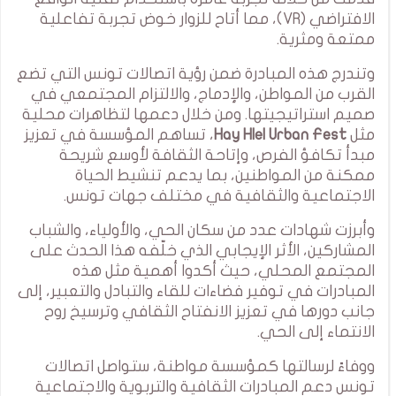
الافتراضي (VR)، مما أتاح للزوار خوض تجربة تفاعلية
ممتعة ومثرية.
وتندرج هذه المبادرة ضمن رؤية اتصالات تونس التي تضع
القرب من المواطن، والإدماج، والالتزام المجتمعي في
صميم استراتيجيتها. ومن خلال دعمها لتظاهرات محلية
مثل
Hay Hlel Urban Fest
، تساهم المؤسسة في تعزيز
مبدأ تكافؤ الفرص، وإتاحة الثقافة لأوسع شريحة
ممكنة من المواطنين، بما يدعم تنشيط الحياة
الاجتماعية والثقافية في مختلف جهات تونس.
وأبرزت شهادات عدد من سكان الحي، والأولياء، والشباب
المشاركين، الأثر الإيجابي الذي خلّفه هذا الحدث على
المجتمع المحلي، حيث أكدوا أهمية مثل هذه
المبادرات في توفير فضاءات للقاء والتبادل والتعبير، إلى
جانب دورها في تعزيز الانفتاح الثقافي وترسيخ روح
الانتماء إلى الحي.
ووفاءً لرسالتها كمؤسسة مواطنة، ستواصل اتصالات
تونس دعم المبادرات الثقافية والتربوية والاجتماعية