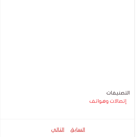
التصنيفات
إتصالات وهواتف
تصفّح
تصفّح
السابق
التالي