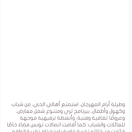
وطيلة أيام المهرجان، استمتع أهالي الحي، من شباب
وكهول وأطفال، ببرنامج ثري ومتنوع شمل معارض،
وعروضًا ثقافية وفنية، وأنشطة ترفيهية موجهة
للعائلات والشباب. كما أقامت اتصالات تونس فضاءً خاصًا
قدّمت من خلاله تجربة غامرة باستخدام تقنية الواقع