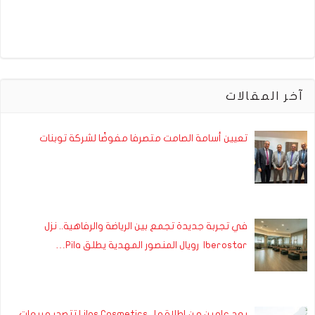
آخر المقالات
تعيين أسامة الصامت متصرفا مفوضًا لشركة توبنات
في تجربة جديدة تجمع بين الرياضة والرفاهية.. نزل
Iberostar رويال المنصور المهدية يطلق Pila…
بعد عامين من إطلاقها.. Lilas Cosmetics تتصدر مبيعات