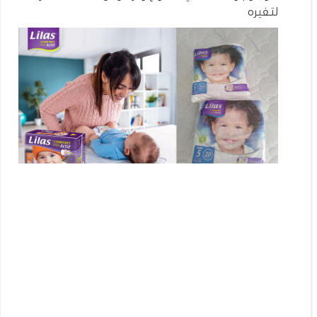
لتغيره