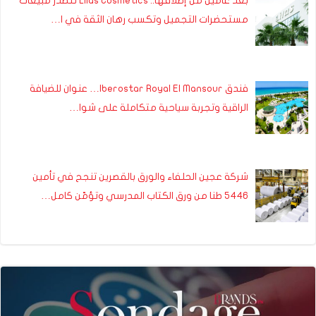
بعد عامين من إطلاقها.. Lilas Cosmetics تتصدر مبيعات
مستحضرات التجميل وتكسب رهان الثقة في ا…
فندق Iberostar Royal El Mansour… عنوان للضيافة
الراقية وتجربة سياحية متكاملة على شوا…
شركة عجين الحلفاء والورق بالقصرين تنجح في تأمين
5446 طنا من ورق الكتاب المدرسي وتؤمّن كامل…