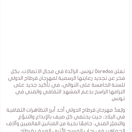
تعلن Ooredoo تونس، الرائدة في مجال الاتصالات، بكل
فخر عن تجديد رعايتها الرسمية لمهرجان قرطاج الدولي
للسنة الخامسة على التوالي، في تأكيد جديد على
التزامها الراسخ بدعم المشهد الثقافي والفني في
تونس.
ويُعدّ مهرجان قرطاج الدولي أحد أبرز التظاهرات الثقافية
في البلاد، حيث يحتفي كل صيف بالإبداع والتنوّع
والتميّز الفني، جامعًا نخبة من الفنانين العالميين وآلاف
الجماهير في رحاب المسرح الأثري العريق بقرطاج.