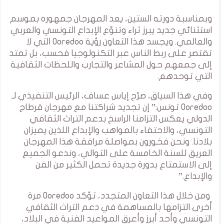
وبمناسبة دورته الستين، يعد المهرجان جمهوره بموسم
استثنائي جديد يبرز ثراء وتنوّع الإبداع التونسي والعربي
والعالمي. ويجسد هذا التعاون رؤية Ooredoo التي لا
تقتصر على ربط الناس عبر التكنولوجيا فحسب، بل تمتد
إلى جمعهم حول المشاعر والتجارب واللحظات الثقافية
التي توحدهم.
وفي هذا السياق، صرّح إياس عساف، الرئيس التنفيذي لـ
Ooredoo تونس:” إن تجديد شراكتنا مع مهرجان قرطاج
الدولي يعكس التزامنا الراسخ بدعم التراث الثقافي
التونسي، والاحتفاء بالمواهب والإبداع اللذين يميزان
بلادنا. ونحن فخورون بمواصلة مرافقة هذا المهرجان
العريق للسنة الخامسة على التوالي، وندعو الجميع
إلى الاستمتاع بدورة جديدة تحمل الكثير من الفن
والإبداع.”
ومن خلال هذا التعاون المتجدد، تؤكد Ooredoo مرة
أخرى التزامها بالمساهمة في دعم التراث الثقافي
التونسي وأحد أبرز وأعرق المواعيد الفنية في البلاد،