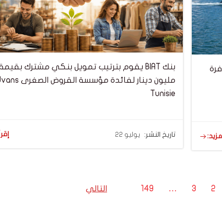
فرة
مليون دينار لفائدة مؤسسة القروض 
Tunisie
إقرأ
تاريخ النشر:
يوليو 22
مزيد:
Posts
Page
Page
Page
P
2
3
…
149
التالي
navigation
navig