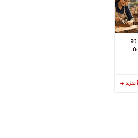
بنك BIAT يقوم بترتيب تمويل بنكي مشترك بقيمة 90
الصغرى Advans
 المزيد: