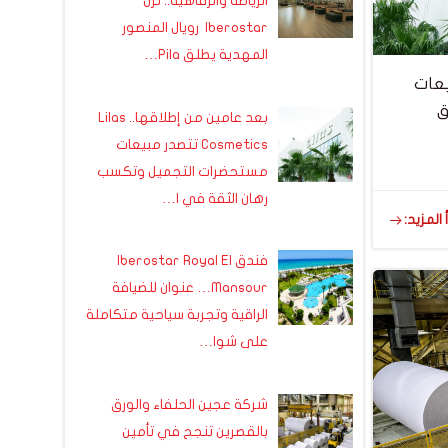
الرياضة والرفاهية.. نزل
Iberostar رويال المنصور
المهدية يطلق Pila…
Lil تتصدر مبيعات
ق
بعد عامين من إطلاقها.. Lilas
Cosmetics تتصدر مبيعات
مستحضرات التجميل وتكسب
رهان الثقة في ا…
 المزيد:
فندق Iberostar Royal El
Mansour… عنوان للضيافة
الراقية وتجربة سياحية متكاملة
على شوا…
شركة عجين الحلفاء والورق
بالقصرين تنجح في تأمين