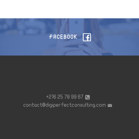
FACEBOOK
67 99 78 25 216+
contact@digiperfectconsulting.com