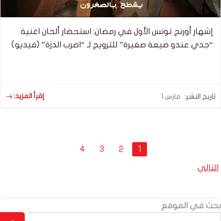
إشهار أورنج تونس الأول في رمضان: استحضار ألحان اغنية
“جدي عندو ضيعة صغيرة” للترويج لـ “اضرب الدزة” (فيديو)
إقرأ المزيد:
تاريخ النشر:
مارس 1
Posts
Page
Page
Page
Page
4
3
2
1
navigation
Posts
التالي
navigation
بحث في الموقع