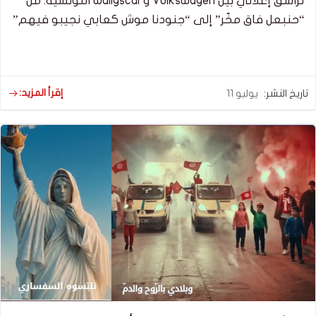
تراشق إعلاني بين Volkswagen وWallyscar التونسية: من
“حنبعل فاق مخّر” إلى “جنودنا موش كعابي نجيبو فيهم”
إقرأ المزيد:
تاريخ النشر:
يوليو 11