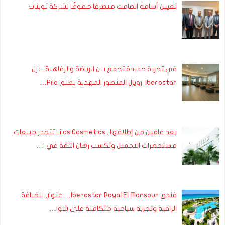
تعيين أسامة الصامت متصرفا مفوضًا لشركة توبنات
في تجربة جديدة تجمع بين الرياضة والرفاهية.. نزل
Iberostar رويال المنصور المهدية يطلق Pila…
بعد عامين من إطلاقها.. Lilas Cosmetics تتصدر مبيعات
مستحضرات التجميل وتكسب رهان الثقة في ا…
فندق Iberostar Royal El Mansour… عنوان للضيافة
الراقية وتجربة سياحية متكاملة على شوا…