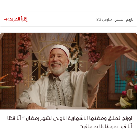
إقرأ المزيد:
تاريخ النشر:
مارس 23
اورنج تطلق ومضتها الاشهارية الاولى لشهر رمضان ” أنّا ڨطّا
أنّا ڨو ..صرفڨاطا صرفاڨو”