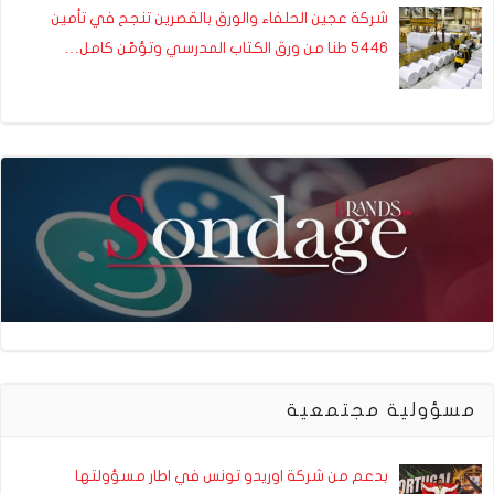
شركة عجين الحلفاء والورق بالقصرين تنجح في تأمين
5446 طنا من ورق الكتاب المدرسي وتؤمّن كامل…
مسؤولية مجتمعية
بدعم من شركة اوريدو تونس في اطار مسؤولتها