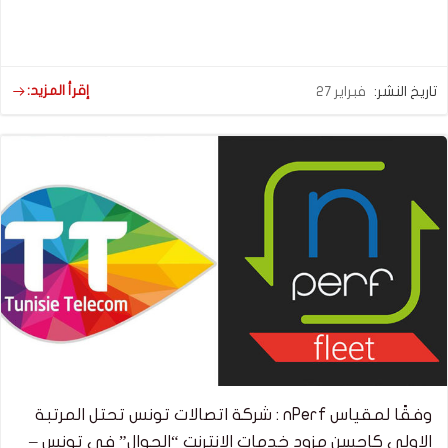
إقرأ المزيد:
تاريخ النشر:
فبراير 27
وفقًا لمقياس nPerf : شركة اتصالات تونس تحتل المرتبة
الاولى كاحسن مزود خدمات الانترنت “الجوال” في تونس –