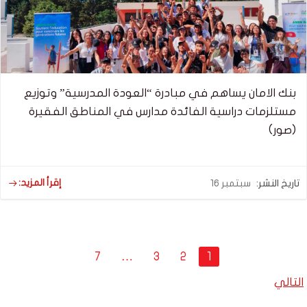
بنك الامان يساهم في مبادرة “العودة المدرسية” وتوزيع
مستلزمات دراسية الفائدة مدارس في المناطق الفقيرة
(صور)
إقرأ المزيد:
تاريخ النشر:
سبتمبر 16
Posts
Page
Page
Page
Page
7
…
3
2
1
navigation
Posts
التالي