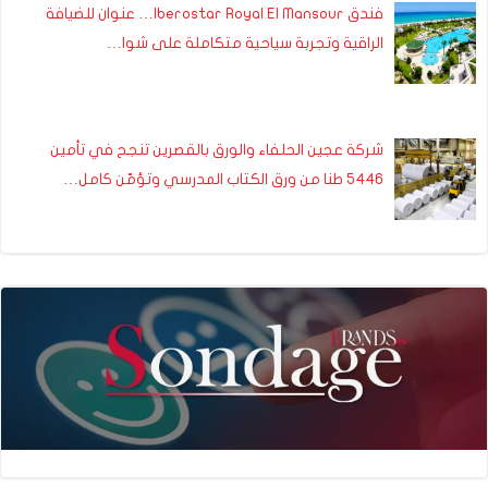
فندق Iberostar Royal El Mansour… عنوان للضيافة
الراقية وتجربة سياحية متكاملة على شوا…
شركة عجين الحلفاء والورق بالقصرين تنجح في تأمين
5446 طنا من ورق الكتاب المدرسي وتؤمّن كامل…