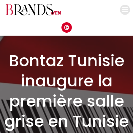
Aller
au
contenu
Bontaz Tunisie
inaugure la
première salle
grise en Tunisie