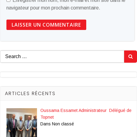
Enregistrer mon nom, mon e-mail et mon site dans le
navigateur pour mon prochain commentaire.
Search
for:
ARTICLES RÉCENTS
Oussama Essamet Administrateur Délégué de
Topnet
Dans Non classé