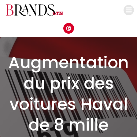
Aller
au
contenu
Augmentation
du prix des
voitures Haval
de 8 mille