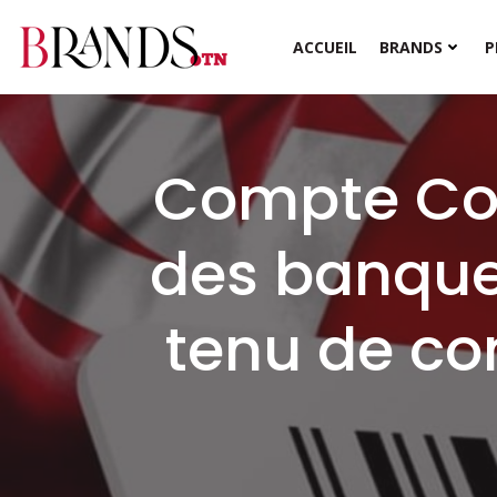
Aller
au
ACCUEIL
BRANDS
P
contenu
Compte Co
des banques
tenu de co