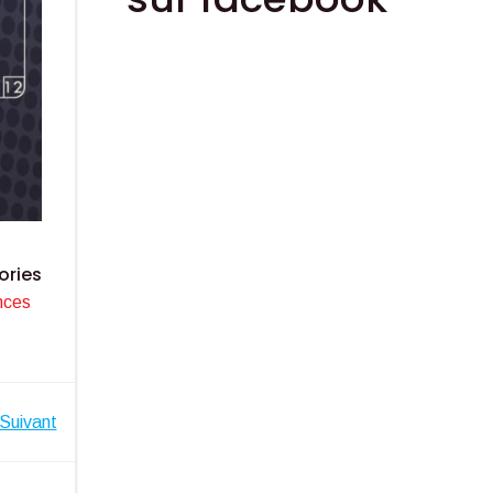
ories
nces
Suivant