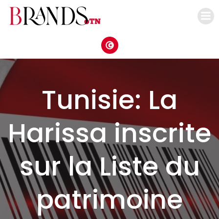
Aller
au
contenu
Tunisie: La
Harissa inscrite
sur la Liste du
patrimoine