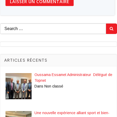
Search
for:
ARTICLES RÉCENTS
Oussama Essamet Administrateur Délégué de
Topnet
Dans Non classé
Une nouvelle expérience alliant sport et bien-