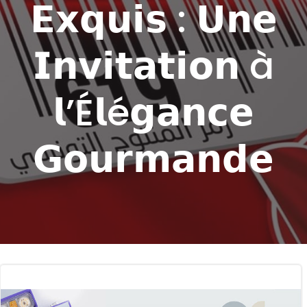
𝗘𝘅𝗾𝘂𝗶𝘀 : 𝗨𝗻𝗲
𝗜𝗻𝘃𝗶𝘁𝗮𝘁𝗶𝗼𝗻 à
𝗹’É𝗹é𝗴𝗮𝗻𝗰𝗲
𝗚𝗼𝘂𝗿𝗺𝗮𝗻𝗱𝗲