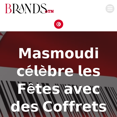
Aller
au
contenu
𝗠𝗮𝘀𝗺𝗼𝘂𝗱𝗶
𝗰é𝗹è𝗯𝗿𝗲 𝗹𝗲𝘀
𝗙ê𝘁𝗲𝘀 𝗮𝘃𝗲𝗰
𝗱𝗲𝘀 𝗖𝗼𝗳𝗳𝗿𝗲𝘁𝘀