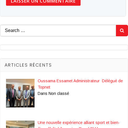
Search
for:
ARTICLES RÉCENTS
Oussama Essamet Administrateur Délégué de
Topnet
Dans Non classé
Une nouvelle expérience alliant sport et bien-