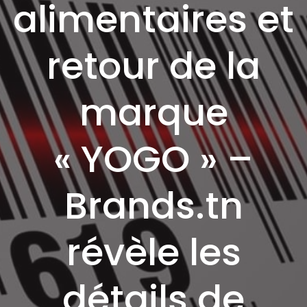
alimentaires et
retour de la
marque
« YOGO » –
Brands.tn
révèle les
détails de