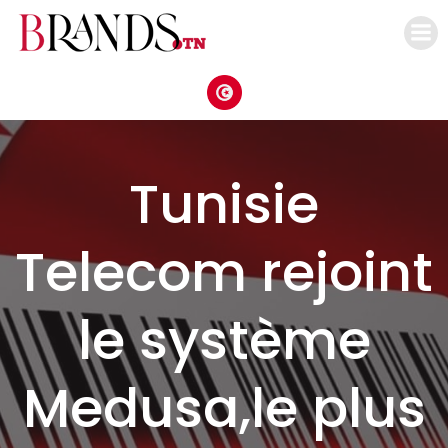
Aller
au
contenu
Tunisie
Telecom rejoint
le système
Medusa,le plus