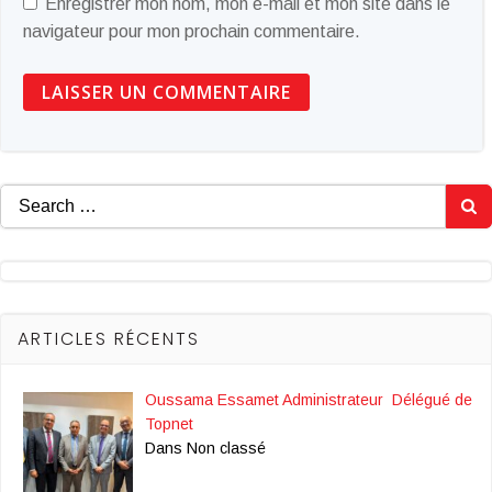
Enregistrer mon nom, mon e-mail et mon site dans le
navigateur pour mon prochain commentaire.
Search
for:
ARTICLES RÉCENTS
Oussama Essamet Administrateur Délégué de
Topnet
Dans Non classé