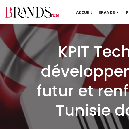
Aller
au
ACCUEIL
BRANDS
P
contenu
KPIT Tech
développer 
futur et ren
Tunisie d