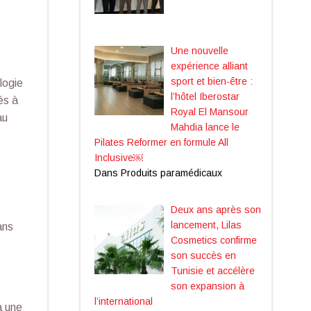
Une nouvelle
expérience alliant
sport et bien-être :
logie
l’hôtel Iberostar
és à
Royal El Mansour
au
Mahdia lance le
Pilates Reformer en formule All
Inclusive￼
Dans Produits paramédicaux
Deux ans après son
lancement, Lilas
ans
Cosmetics confirme
son succès en
Tunisie et accélère
son expansion à
l’international
à une