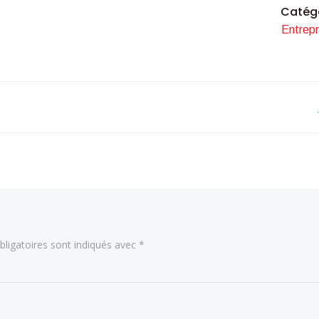
Catég
Entrepr
Navigation
de
l’article
ligatoires sont indiqués avec
*