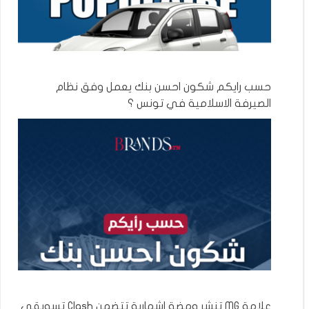
حسب رايكم شكون احسن بنك يعمل وفق نظام
الصيرفة الاسلامية في تونس ؟
علامة MG تنشر ومضة اشهارية تتضمن Clash تسويقي