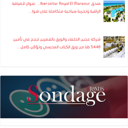
فندق Iberostar Royal El Mansour… عنوان للضيافة
الراقية وتجربة سياحية متكاملة على شوا…
شركة عجين الحلفاء والورق بالقصرين تنجح في تأمين
5446 طنا من ورق الكتاب المدرسي وتؤمّن كامل…