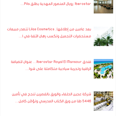
Iberostar رويال المنصور المهدية يطلق Pila…
بعد عامين من إطلاقها.. Lilas Cosmetics تتصدر مبيعات
مستحضرات التجميل وتكسب رهان الثقة في ا…
فندق Iberostar Royal El Mansour… عنوان للضيافة
الراقية وتجربة سياحية متكاملة على شوا…
شركة عجين الحلفاء والورق بالقصرين تنجح في تأمين
5446 طنا من ورق الكتاب المدرسي وتؤمّن كامل…