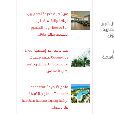
في تجربة جديدة تجمع بين
الرياضة والرفاهية.. نزل
خلال شهر
Iberostar رويال المنصور
تجارية
المهدية يطلق Pila…
فزي
بعد عامين من إطلاقها.. Lilas
ساهمة
Cosmetics تتصدر مبيعات
مستحضرات التجميل وتكسب
رهان الثقة في ا…
فندق Iberostar Royal El
Mansour… عنوان للضيافة
الراقية وتجربة سياحية متكاملة
على شوا…