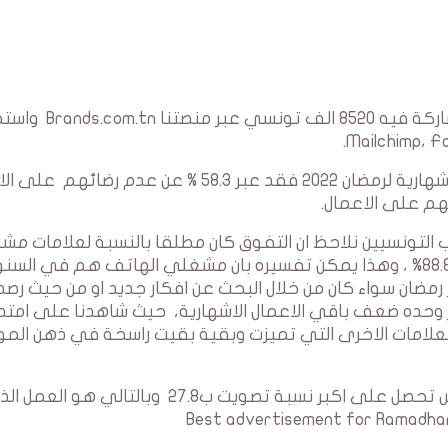
سبر الآراء تم خلال الفترة بين 5 و20 افريل 2022 و شاركة 
بالنسبة للسؤال حول مدى الرضاء على الاعمال الاشهارية لرمضان 2022 فقد عبر 58.3 % عن عدم ر
اب التونسيين نلاحظ ان التفوق كان مطلقا بالنسبة لعلامات م
الهاتف التي استحوذت اعمالها الاشهارية على 88.8% ، وهذا يمكن تفسيره بان مشغلي الهاتف هم في ال
ر رمضان سواء كان من خلال البحث عن افكار جديد او من حيث رصد
يبرر وحده ضعف باقي الاعمال الاشهارية، حيث شاهدنا على امتد
 العلامات الاخرى التي تميزت وبقية بقيت راسخة في ذهن المو
العمل الاشهاري “حليلي نا” لشركة اتصالات تونس تحصل على اكبر نسبة تصويت ب27.8 وبالت