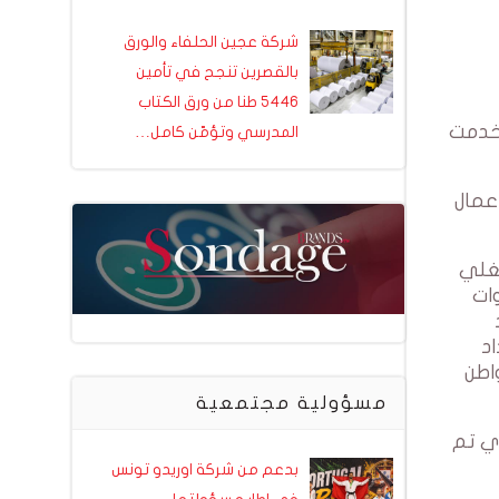
شركة عجين الحلفاء والورق
بالقصرين تنجح في تأمين
5446 طنا من ورق الكتاب
فيه 8520 الف تونسي عبر منصتنا Brands.com.tn واستخدمت
المدرسي وتؤمّن كامل…
ضائهم على الاعمال
شغلي
سنوات
اد
اطن
مسؤولية مجتمعية
الي هو العمل الذي تم
بدعم من شركة اوريدو تونس