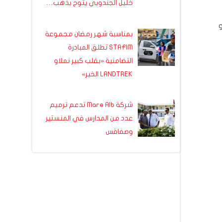
خليل الجندوبي يتوج بذهب…
بمناسبة شهر رمضان مجموعة
STAFIM تطلق المبادرة
التضامنية «بقلب كبير نملاو
LANDTREK الخير»
شركة Mare Alb تدعم ترميم
عدد من المدارس في المنستير
وصفاقس