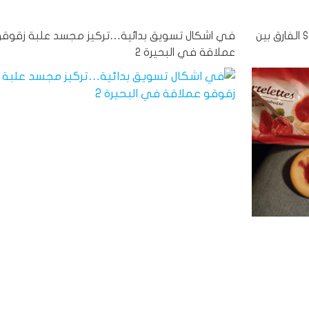
اشعار: مننوج Tartelettes التابع لعلامة #Said الفارق بين
في اشكال تسويق بدائية…تركيز مجسد علبة زقوقو
عملاقة في البحيرة 2