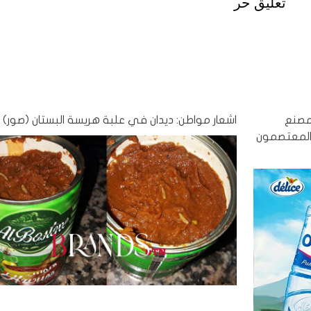
تعليق حر
 مصنع
اشعار مواطن: ديدان في علبة هريسة البستان (صور)
 المعتصمون