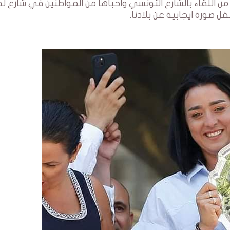
 اللقاء بالشارع التونسي واحباها من المواطنين في شارع له 
 صورة ايجابية عن بلادنا.