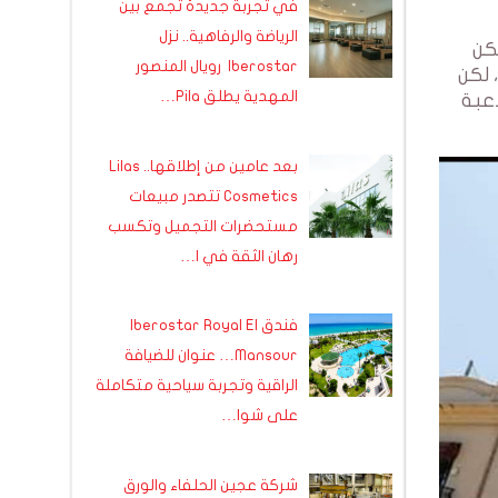
في تجربة جديدة تجمع بين
الرياضة والرفاهية.. نزل
يكن
Iberostar رويال المنصور
 لكن
المهدية يطلق Pila…
عاية مع اللاعبة
بعد عامين من إطلاقها.. Lilas
Cosmetics تتصدر مبيعات
مستحضرات التجميل وتكسب
رهان الثقة في ا…
فندق Iberostar Royal El
Mansour… عنوان للضيافة
الراقية وتجربة سياحية متكاملة
على شوا…
شركة عجين الحلفاء والورق