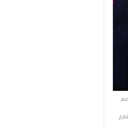
عم
ارع