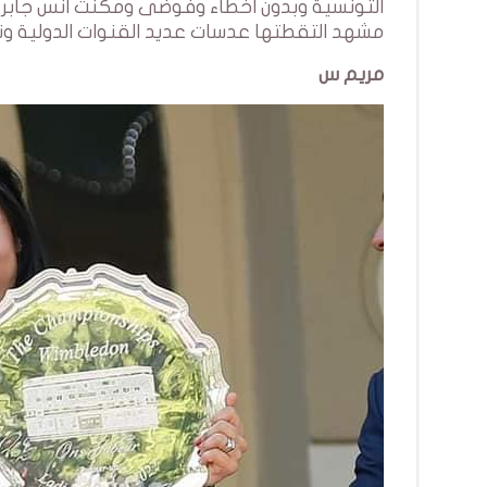
التونسية وبدون اخطاء وفوضى ومكنت انس جابر من
مشهد التقطتها عدسات عديد القنوات الدولية ونقل
مريم س