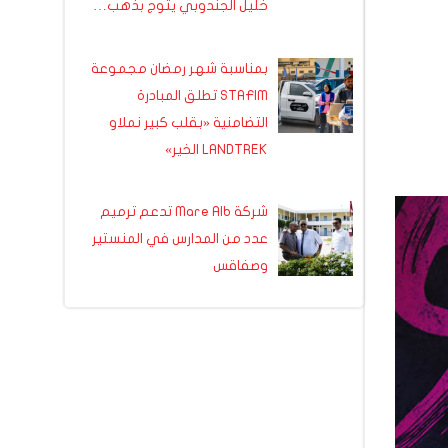
خليل الجندوبي يتوج بذهب…
بمناسبة شهر رمضان مجموعة
STAFIM تطلق المبادرة
التضامنية «بقلب كبير نملاو
LANDTREK الخير»
شركة Mare Alb تدعم ترميم
عدد من المدارس في المنستير
وصفاقس