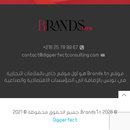
67 99 78 25 216+
contact@digiperfectconsulting.com
موقع Brands.tn هو اول موقع خاص بالعلامات التجارية
في تونس بالإضافة الى المؤسسات الاقتصادية والصناعية
© 2026 BrandsTn. جميع الحقوق محفوظة © 2021
Digiperfect