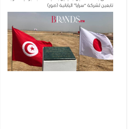
تابعين لشركة “سرايا” اليابانية (صور)