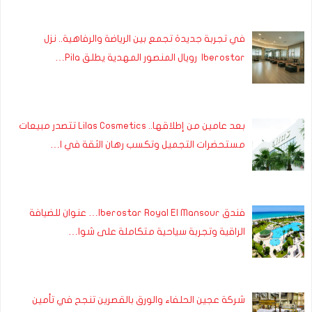
في تجربة جديدة تجمع بين الرياضة والرفاهية.. نزل
Iberostar رويال المنصور المهدية يطلق Pila…
بعد عامين من إطلاقها.. Lilas Cosmetics تتصدر مبيعات
مستحضرات التجميل وتكسب رهان الثقة في ا…
فندق Iberostar Royal El Mansour… عنوان للضيافة
الراقية وتجربة سياحية متكاملة على شوا…
شركة عجين الحلفاء والورق بالقصرين تنجح في تأمين