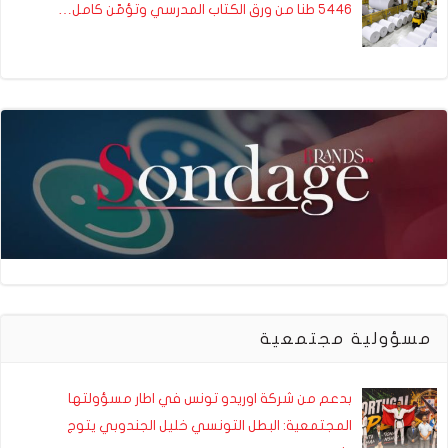
5446 طنا من ورق الكتاب المدرسي وتؤمّن كامل…
مسؤولية مجتمعية
بدعم من شركة اوريدو تونس في اطار مسؤولتها
المجتمعية: البطل التونسي خليل الجندوبي يتوج