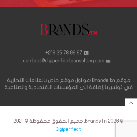
67 99 78 25 216+
contact@digiperfectconsulting.com
موقع Brands.tn هو اول موقع خاص بالعلامات التجارية
في تونس بالإضافة الى المؤسسات الاقتصادية والصناعية
© 2026 BrandsTn. جميع الحقوق محفوظة © 2021
Digiperfect