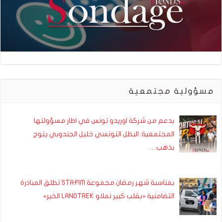
مسؤولية مجتمعية
بدعم من شركة اوريدو تونس في اطار مسؤولتها
المجتمعية: البطل التونسي خليل الجندوبي يتوج
بذهب…
بمناسبة شهر رمضان مجموعة STAFIM تطلق المبادرة
التضامنية «بقلب كبير نملاو LANDTREK الخير»