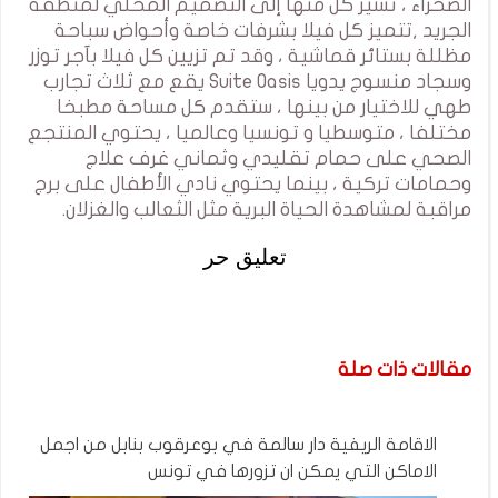
الصحراء ، تشير كل منها إلى التصميم المحلي لمنطقة
الجريد ,تتميز كل فيلا بشرفات خاصة وأحواض سباحة
مظللة بستائر قماشية ، وقد تم تزيين كل فيلا بآجر توزر
وسجاد منسوج يدويا Suite Oasis يقع مع ثلاث تجارب
طهي للاختيار من بينها ، ستقدم كل مساحة مطبخا
مختلفا ، متوسطيا و تونسيا وعالميا ، يحتوي المنتجع
الصحي على حمام تقليدي وثماني غرف علاج
وحمامات تركية ، بينما يحتوي نادي الأطفال على برج
مراقبة لمشاهدة الحياة البرية مثل الثعالب والغزلان.
تعليق حر
مقالات ذات صلة
الاقامة الريفية دار سالمة في بوعرقوب بنابل من اجمل
الاماكن التي يمكن ان تزورها في تونس