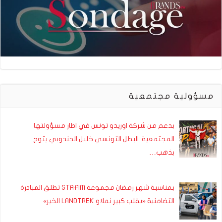
مسؤولية مجتمعية
بدعم من شركة اوريدو تونس في اطار مسؤولتها
المجتمعية: البطل التونسي خليل الجندوبي يتوج
بذهب…
بمناسبة شهر رمضان مجموعة STAFIM تطلق المبادرة
التضامنية «بقلب كبير نملاو LANDTREK الخير»