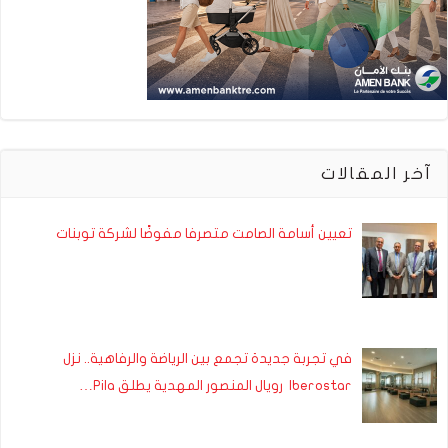
آخر المقالات
تعيين أسامة الصامت متصرفا مفوضًا لشركة توبنات
في تجربة جديدة تجمع بين الرياضة والرفاهية.. نزل
Iberostar رويال المنصور المهدية يطلق Pila…