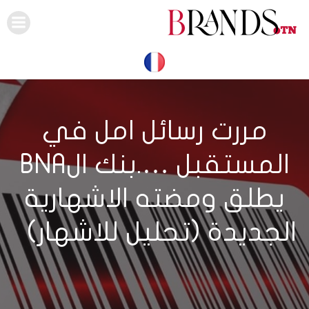
Skip
to
content
مررت رسائل امل في
المستقبل ….بنك الBNA
يطلق ومضته الاشهارية
الجديدة (تحليل للاشهار)