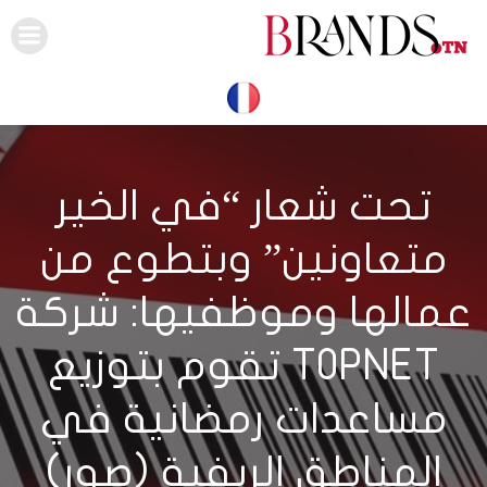
Skip
to
content
تحت شعار “في الخير
متعاونين” وبتطوع من
عمالها وموظفيها: شركة
TOPNET تقوم بتوزيع
مساعدات رمضانية في
المناطق الريفية (صور)