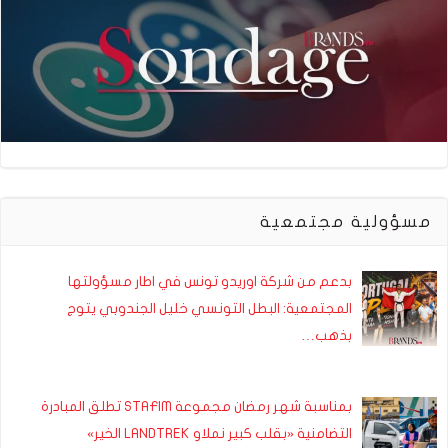
مسؤولية مجتمعية
بدعم من شركة اوريدو تونس في اطار مسؤولتها
المجتمعية: البطل التونسي خليل الجندوبي يتوج
بذهب…
بمناسبة شهر رمضان مجموعة STAFIM تطلق المبادرة
التضامنية «بقلب كبير نملاو LANDTREK الخير»