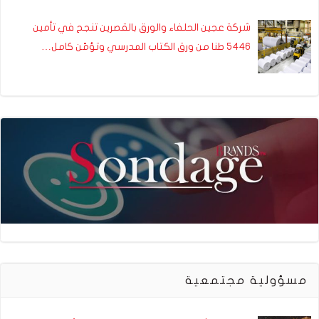
شركة عجين الحلفاء والورق بالقصرين تنجح في تأمين
5446 طنا من ورق الكتاب المدرسي وتؤمّن كامل…
مسؤولية مجتمعية