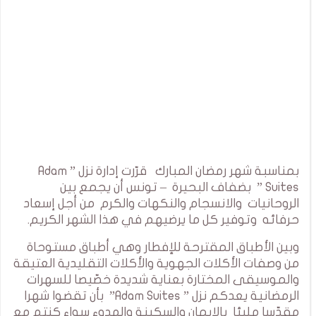
بمناسبة شهر رمضان المبارك قرّرت إدارة نزل ” Adam
Suites ” بضفاف البحيرة – تونس أن يجمع بين
الروحانيات والانسجام والنكهات والكرم من أجل إسعاد
حرفائه وتوفير كل ما يرضيهم في هذا الشهر الكريم.
وبين الأطباق المقترحة للإفطار وهي أطباق مستوحاة
من وصفات الأكلات الجهوية والأكلات التقليدية العتيقة
والموسيقى المختارة بعناية شديدة خصّيصا للسهرات
الرمضانية يعدكم نزل ” Adam Suites” بأن تقضوا شهرا
مقدّسا مليئا بالإيمان والسكينة والهدوء سواء كنتم مع