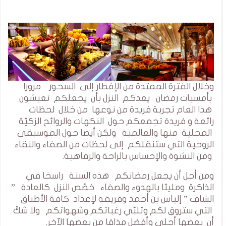
وخلال الفترة الممتدة من الإفطار إلى السحور مرورا
بأمسيات رمضان يعدكم النزل بأن يجعلكم تعيشون
هذا العام تجربة فريدة من نوعها من خلال لحظات
رائعة و فريدة تجمعكم حول النكهات والروائح الزكيّة
المحلية منها والعالمية ولكن أيضا حول الموسيقى
الروحية التي ستنقلكم إلى لحظات من الصفاء والنقاء
ومن النشوة والإحساس بالراحة والرفاهية.
ومن أجل أن يجعل رمضانكم هذه السنة راسخا في
الذاكرة ومليئا بالهدوء والصفاء خصّص النزل كالعادة ”
الشاف ” إلياس بن أحمد وفريقه لإعداد كافة الأطباق
التي ستروق لكم وتلبّي رغباتكم وشهواتكم ولا شكّ
أن بعضها أحلى وأفضل مذاقا من بعضها الآخر.