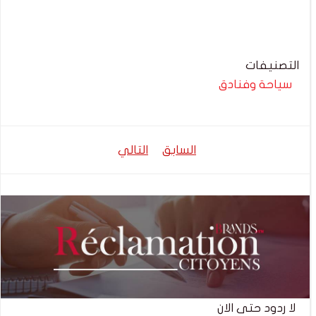
التصنيفات
سياحة وفنادق
تصفّح
تصفّح
السابق
التالي
المقالات
المقالات
لا ردود حتى الان