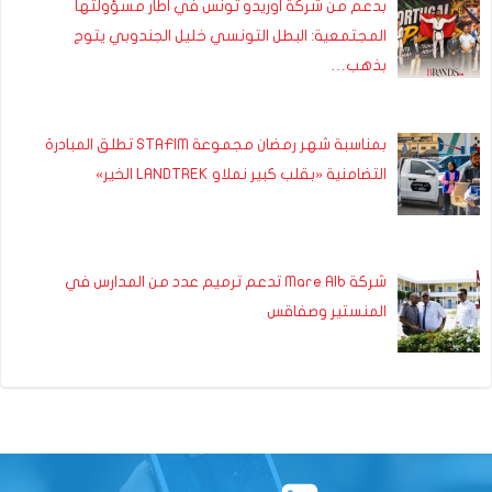
بدعم من شركة اوريدو تونس في اطار مسؤولتها
المجتمعية: البطل التونسي خليل الجندوبي يتوج
بذهب…
بمناسبة شهر رمضان مجموعة STAFIM تطلق المبادرة
التضامنية «بقلب كبير نملاو LANDTREK الخير»
شركة Mare Alb تدعم ترميم عدد من المدارس في
المنستير وصفاقس