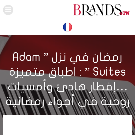
Skip
to
content
رمضان في نزل ” Adam
Suites ” : اطباق متميزة
…إفطار هادئ وأمسيات
روحية في أجواء رمضانية