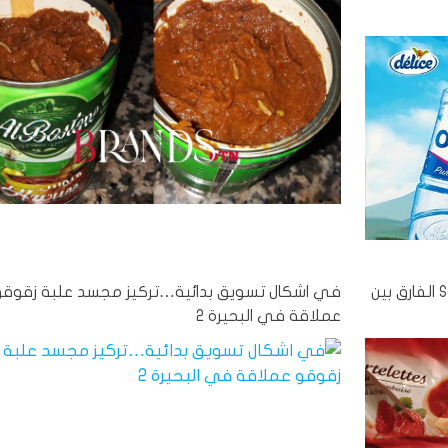
اشعار: مننوج Tartelettes التابع لعلامة #Said الفارق بين
في اشكال تسويق بدائية…تركيز مجسد علبة زقوقو
عملاقة في البحيرة 2