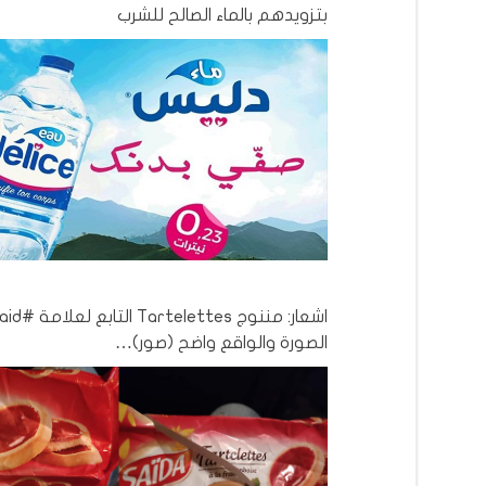
بتزويدهم بالماء الصالح للشرب
الصورة والواقع واضح (صور)…