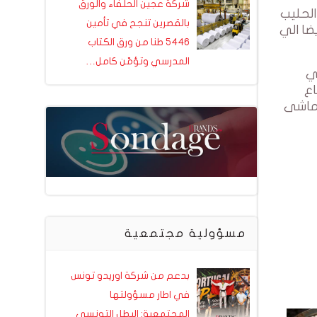
شركة عجين الحلفاء والورق
الحليب
بالقصرين تنجح في تأمين
ضا الي
5446 طنا من ورق الكتاب
المدرسي وتؤمّن كامل…
ي
اع
تماشى
مسؤولية مجتمعية
بدعم من شركة اوريدو تونس
في اطار مسؤولتها
المجتمعية: البطل التونسي