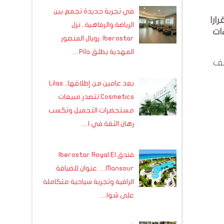
في تجربة جديدة تجمع بين
ارا
الرياضة والرفاهية.. نزل
ات
Iberostar رويال المنصور
المهدية يطلق Pila…
لانتاج لمختلف
بعد عامين من إطلاقها.. Lilas
Cosmetics تتصدر مبيعات
مستحضرات التجميل وتكسب
رهان الثقة في ا…
فندق Iberostar Royal El
Mansour… عنوان للضيافة
الراقية وتجربة سياحية متكاملة
على شوا…