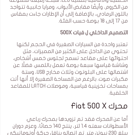
الخلفية والأمامية بتقنية LED، شبكة رفيعة مصنوعة
من الكروم، وأيضًا مقابض الأبواب، ومرايا جانبية تتواجد
باللون الرمادي، بالإضافة إلى أن الإطارات جاءت بمقاس
من 17 إلى 18 بوصة حسب الفئة.
التصميم الداخلي ل فيات 500X
تعتبر واحدة من السيارات الصغيرة في الحجم لكنها
تحتوي من الداخل على الكثير من المميزات، مثل
احتوائها على مقاعد تسمح لجلوس خمس أشخاص،
وشاشة قياسها سبعة بوصة تعمل باللمس. فضلًا عن
اشتمالها على البلوتوث وثلاث مخارج USB، وستة
مكبرات صوت. بالرغم من المساحة الصغيرة إلا أنها أتت
بمساحات تخزينية قياسية، وموصلات LATCH للمقاعد
الخلفية.
محرك Fiat 500 X
أما عن المحرك فقد تم تزويدها بمحرك رباعي
الأسطوانات سعته 1.4 لتر، ينتج 140 حصانًا، وعزم دوران
يبلغ 230 نيوتن متر. تم اتصاله بناقل حركة أوتوماتيكي