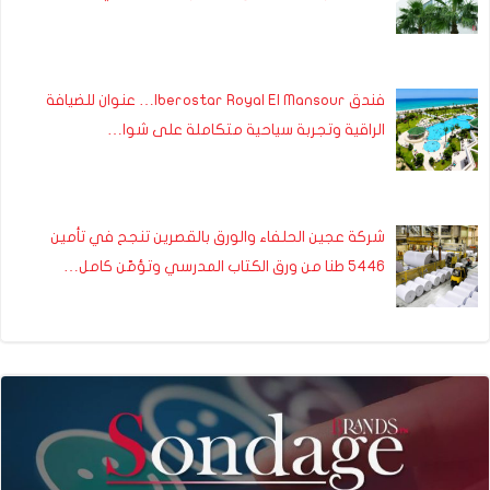
فندق Iberostar Royal El Mansour… عنوان للضيافة
الراقية وتجربة سياحية متكاملة على شوا…
شركة عجين الحلفاء والورق بالقصرين تنجح في تأمين
5446 طنا من ورق الكتاب المدرسي وتؤمّن كامل…