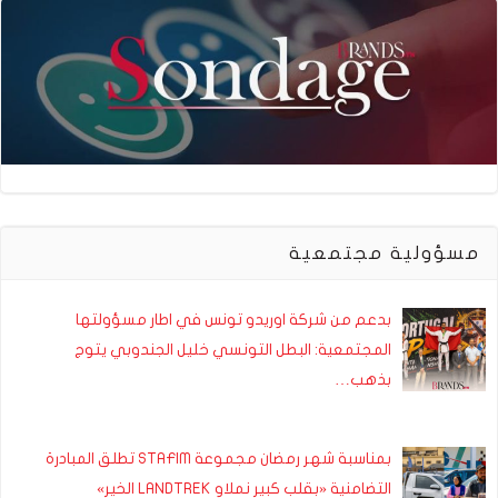
مسؤولية مجتمعية
بدعم من شركة اوريدو تونس في اطار مسؤولتها
المجتمعية: البطل التونسي خليل الجندوبي يتوج
بذهب…
بمناسبة شهر رمضان مجموعة STAFIM تطلق المبادرة
التضامنية «بقلب كبير نملاو LANDTREK الخير»