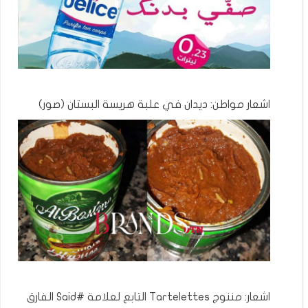
اشعار مواطن: ديدان في علبة هريسة البستان (صور)
اشعار: مننوج Tartelettes التابع لعلامة #Said الفارق