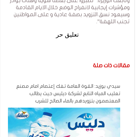
وتابعت الوزيرة: “نصبروا على بعضنا شوية وهناك بوادر
ومؤشرات إيجابية لانفراج الوضع خلال الايام القادمة
وسيعود نسق التزويد بصفة عادية و على المواطنين
تجنب اللهفة”.
تعليق حر
مقالات ذات صلة
سيدي بوزيد: القوة العامة تفك إعتصام امام مصنع
تعليب المياه التابع لشركة ديليس حيث يطالب
المعتصمون بتزويدهم بالماء الصالح للشرب