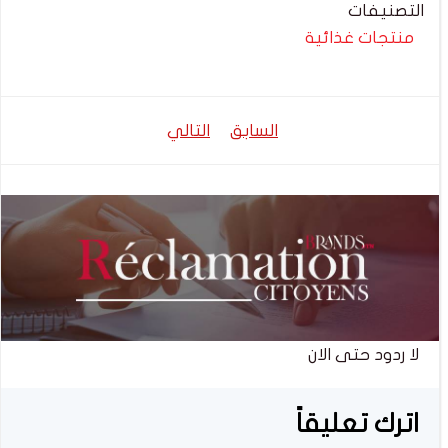
التصنيفات
منتجات غذائية
تصفّح
تصفّح
السابق
التالي
المقالات
المقالات
لا ردود حتى الان
اترك تعليقاً