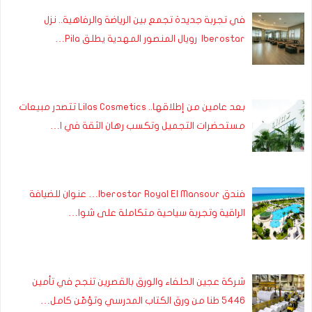
في تجربة جديدة تجمع بين الرياضة والرفاهية.. نزل
Iberostar رويال المنصور المهدية يطلق Pila…
بعد عامين من إطلاقها.. Lilas Cosmetics تتصدر مبيعات
مستحضرات التجميل وتكسب رهان الثقة في ا…
فندق Iberostar Royal El Mansour… عنوان للضيافة
الراقية وتجربة سياحية متكاملة على شوا…
شركة عجين الحلفاء والورق بالقصرين تنجح في تأمين
5446 طنا من ورق الكتاب المدرسي وتؤمّن كامل…