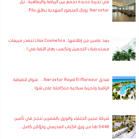
في تجربة جديدة تجمع بين الرياضة والرفاهية.. نزل
Iberostar رويال المنصور المهدية يطلق Pila…
بعد عامين من إطلاقها.. Lilas Cosmetics تتصدر مبيعات
مستحضرات التجميل وتكسب رهان الثقة في ا…
فندق Iberostar Royal El Mansour… عنوان للضيافة
الراقية وتجربة سياحية متكاملة على شوا…
شركة عجين الحلفاء والورق بالقصرين تنجح في تأمين
5446 طنا من ورق الكتاب المدرسي وتؤمّن كامل…