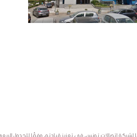
رنت Topnet، الذي يعد فرعًا لشركة اتصالات تونس، في تعزيز قيادته، وفقًا للجدول الربع