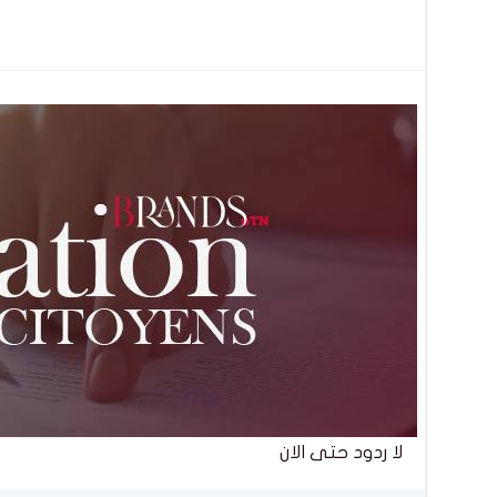
تصفّح
المقالات
لا ردود حتى الان