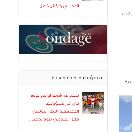
المدرسي وتؤمّن كامل…
غت إيراداته 133 مليون دينار في
مسؤولية مجتمعية
امة
بدعم من شركة اوريدو تونس
في اطار مسؤولتها
المجتمعية: البطل التونسي
خليل الجندوبي يتوج بذهب…