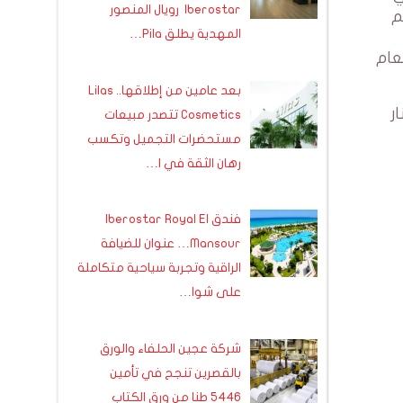
Iberostar رويال المنصور
تراكم
المهدية يطلق Pila…
 الثالث من العام
بعد عامين من إطلاقها.. Lilas
لغ 282 مليون دينار
Cosmetics تتصدر مبيعات
مستحضرات التجميل وتكسب
رهان الثقة في ا…
فندق Iberostar Royal El
Mansour… عنوان للضيافة
الراقية وتجربة سياحية متكاملة
على شوا…
شركة عجين الحلفاء والورق
بالقصرين تنجح في تأمين
5446 طنا من ورق الكتاب