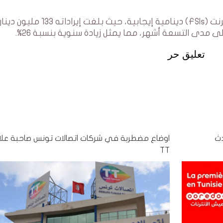
من ناحية أخرى، شهد سوق مقدمي خدمات الإنترنت (FSIs) دينامية إيجابية، حيث بل
تعليق حر
تطلق eSIM، أحدث
اوضاع مضطربة في شركات اتصالات تونس صاحبة عل
TT