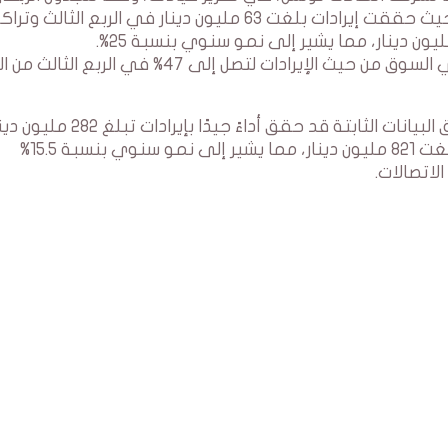
الصادر عن مرصد الهيئة الوطنية للاتصالات (INT)، حيث حققت إيرادات بلغت 63 مليون دينار في الربع الثالث و
وبناءً على ذلك، نجح Topnet في تعزيز حصته في السوق من حيث الإيرادات لتصل إلى 47% في الربع
في نهاية الربع الثالث من عام 2023، تظهر أن سوق البيانات الثابتة قد حقق أداءً جيدًا بإيرادات تب
وتراكم إيرادات على مدى التسعة أشهر الأولى بلغت 821 مليون دينار، مما يشير إلى نمو سنوي بنسبة 15.5%