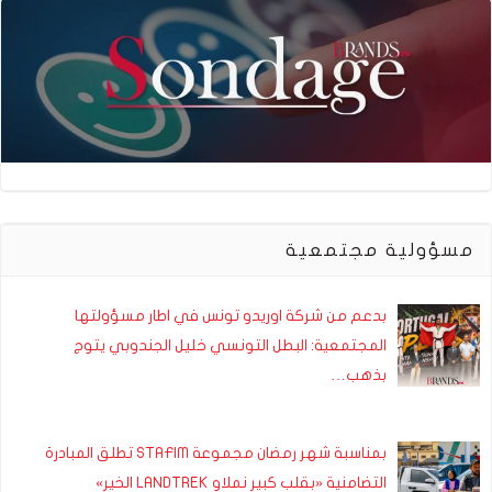
مسؤولية مجتمعية
بدعم من شركة اوريدو تونس في اطار مسؤولتها
المجتمعية: البطل التونسي خليل الجندوبي يتوج
بذهب…
بمناسبة شهر رمضان مجموعة STAFIM تطلق المبادرة
التضامنية «بقلب كبير نملاو LANDTREK الخير»