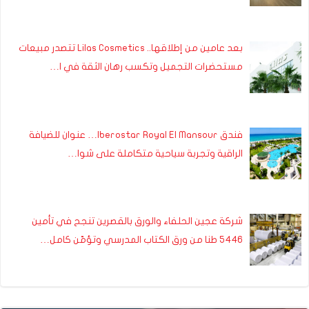
بعد عامين من إطلاقها.. Lilas Cosmetics تتصدر مبيعات
مستحضرات التجميل وتكسب رهان الثقة في ا…
فندق Iberostar Royal El Mansour… عنوان للضيافة
الراقية وتجربة سياحية متكاملة على شوا…
شركة عجين الحلفاء والورق بالقصرين تنجح في تأمين
5446 طنا من ورق الكتاب المدرسي وتؤمّن كامل…