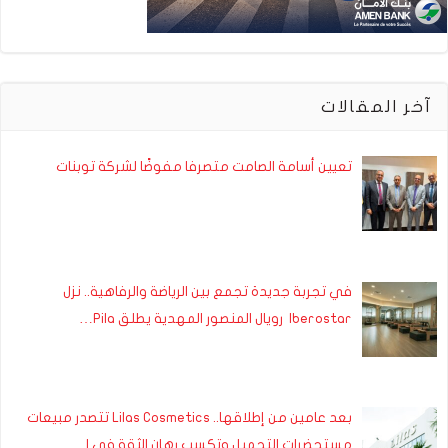
آخر المقالات
تعيين أسامة الصامت متصرفا مفوضًا لشركة توبنات
في تجربة جديدة تجمع بين الرياضة والرفاهية.. نزل
Iberostar رويال المنصور المهدية يطلق Pila…
بعد عامين من إطلاقها.. Lilas Cosmetics تتصدر مبيعات
مستحضرات التجميل وتكسب رهان الثقة في ا…