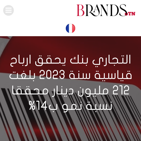
Skip
to
content
التجاري بنك يحقق ارباح
قياسية سنة 2023 بلغت
212 مليون دينار محققا
نسبة نمو ب14%