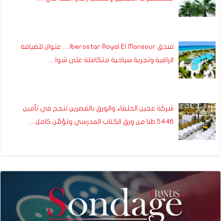
فندق Iberostar Royal El Mansour… عنوان للضيافة
الراقية وتجربة سياحية متكاملة على شوا…
شركة عجين الحلفاء والورق بالقصرين تنجح في تأمين
5446 طنا من ورق الكتاب المدرسي وتؤمّن كامل…