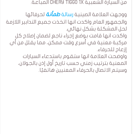
من السيارة الشعبية CHERY TIGGO 1X المباعة.
ووجهت العلامة الصينية
رسالة
طمأنة
لحرفائها
والجمهور العام واكدت انها اتخذت جميع التدابير اللازمة
لحل المشكلة بشكل نهائي.
واكدت انها قامت بوضع إجراء ناجع لضمان إصلاح كل
مركبة معنية في أسرع وقت ممكن، مما يقلل من أي
إزعاج للحرفاء.
واوضحت العلامة انها ستقوم باستدعاء السيارات
المعنية بترتيب زمني حسب تاريخ أول إذن بالجولان،
وسيتم الاتصال بالحرفاء المعنيين هاتفيًا.