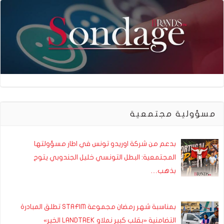
مسؤولية مجتمعية
بدعم من شركة اوريدو تونس في اطار مسؤولتها
المجتمعية: البطل التونسي خليل الجندوبي يتوج
بذهب…
بمناسبة شهر رمضان مجموعة STAFIM تطلق المبادرة
التضامنية «بقلب كبير نملاو LANDTREK الخير»