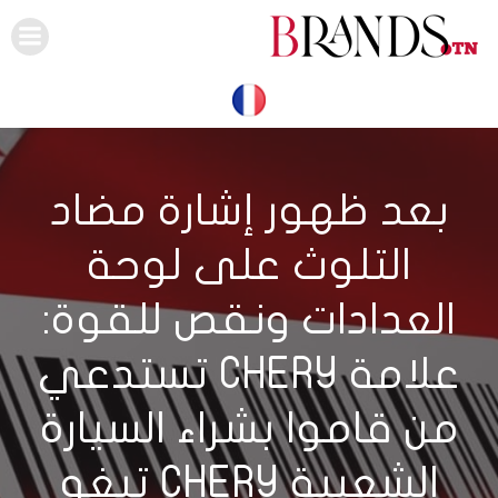
Skip
to
content
بعد ظهور إشارة مضاد
التلوث على لوحة
العدادات ونقص للقوة:
علامة CHERY تستدعي
من قاموا بشراء السيارة
الشعبية CHERY تيغو