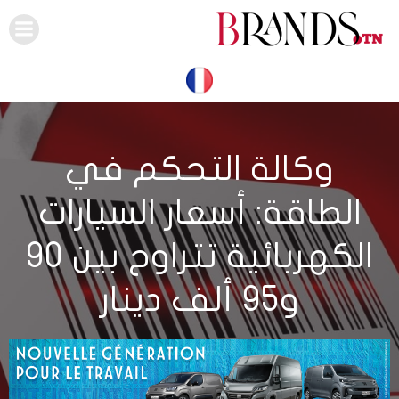
Skip
to
content
وكالة التحكم في
الطاقة: أسعار السيارات
الكهربائية تتراوح بين 90
و95 ألف دينار