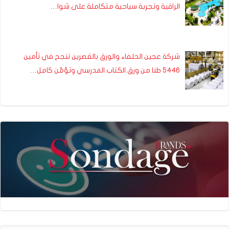
الراقية وتجربة سياحية متكاملة على شوا…
شركة عجين الحلفاء والورق بالقصرين تنجح في تأمين
5446 طنا من ورق الكتاب المدرسي وتؤمّن كامل…