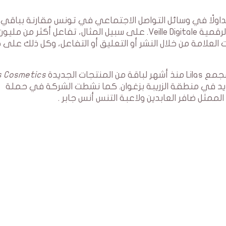
كانت علامة Lilas هي الأكثر تداولًا في وسائل التواصل الاجتماعي في تونس مقارنة بباقي
العلامات التجارية، وذلك حسب تطبيقات اليقظة الرقمية Veille Digitale. على سبيل المثال، تفاعل أكثر من مليو
امة من خلال النشر أو التعليق أو التفاعل، وكل ذلك على 
ت الجديدة
as Cosmetics
يد في منطقة الزريبة بزغوان. كما نشطت الشركة في حملة
ممثل ضافر العابدين ولاعبة التنس أنس جابر .