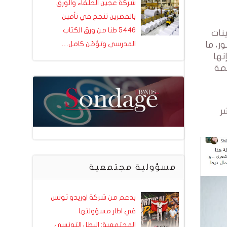
شركة عجين الحلفاء والورق
بالقصرين تنجح في تأمين
5446 طنا من ورق الكتاب
نات
ر، ما
المدرسي وتؤمّن كامل…
نها
مة
ر
مسؤولية مجتمعية
بدعم من شركة اوريدو تونس
في اطار مسؤولتها
المجتمعية: البطل التونسي