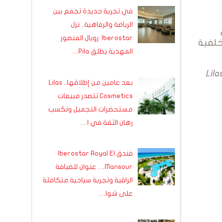
في تجربة جديدة تجمع بين
الرياضة والرفاهية.. نزل
ن
Iberostar رويال المنصور
خلفية
المهدية يطلق Pila…
Lil
بعد عامين من إطلاقها.. Lilas
Cosmetics تتصدر مبيعات
مستحضرات التجميل وتكسب
رهان الثقة في ا…
فندق Iberostar Royal El
Mansour… عنوان للضيافة
الراقية وتجربة سياحية متكاملة
على شوا…