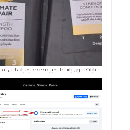
حسابات اخرى باسماء غير صحيحة وغياب لاي معلومة يهاجم منتجات Lilas