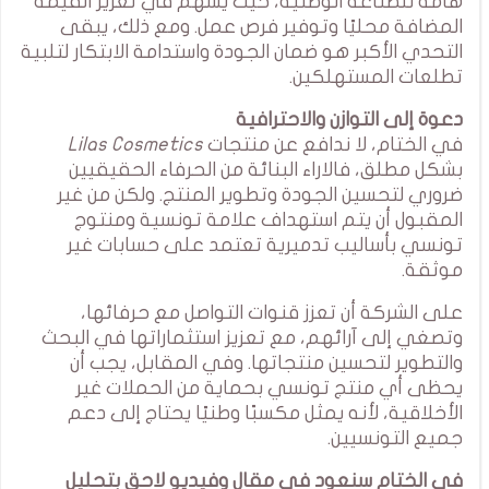
هامة للصناعة الوطنية، حيث يسهم في تعزيز القيمة
المضافة محليًا وتوفير فرص عمل. ومع ذلك، يبقى
التحدي الأكبر هو ضمان الجودة واستدامة الابتكار لتلبية
تطلعات المستهلكين.
دعوة إلى التوازن والاحترافية
في الختام، لا ندافع عن منتجات
Lilas Cosmetics
بشكل مطلق، فالاراء البنائة من الحرفاء الحقيقيين
ضروري لتحسين الجودة وتطوير المنتج. ولكن من غير
المقبول أن يتم استهداف علامة تونسية ومنتوج
تونسي بأساليب تدميرية تعتمد على حسابات غير
موثقة.
على الشركة أن تعزز قنوات التواصل مع حرفائها،
وتصغي إلى آرائهم، مع تعزيز استثماراتها في البحث
والتطوير لتحسين منتجاتها. وفي المقابل، يجب أن
يحظى أي منتج تونسي بحماية من الحملات غير
الأخلاقية، لأنه يمثل مكسبًا وطنيًا يحتاج إلى دعم
جميع التونسيين.
في الختام سنعود في مقال وفيديو لاحق بتحليل