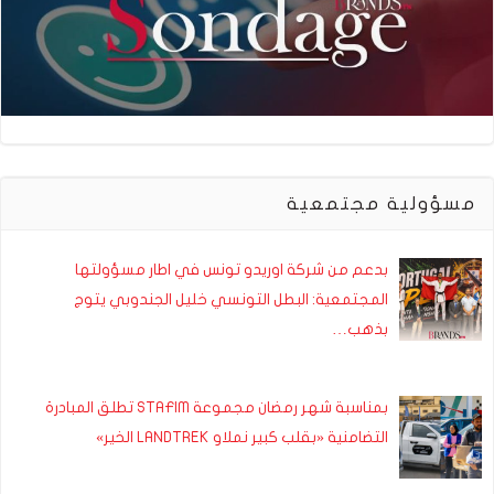
مسؤولية مجتمعية
بدعم من شركة اوريدو تونس في اطار مسؤولتها
المجتمعية: البطل التونسي خليل الجندوبي يتوج
بذهب…
بمناسبة شهر رمضان مجموعة STAFIM تطلق المبادرة
التضامنية «بقلب كبير نملاو LANDTREK الخير»